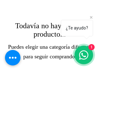
Todavía no hay ningún
¿Te ayudo?
producto...
Puedes elegir una categoría diferente
1
para seguir comprando.
CORPORACION PLAGA MEXICO
contacto@corporacionplaga.com
Tel. y Whatsapp :
5540809972
Oficinas:
Gral. Benjamin Hill 1
Hipódromo condesa
Cuauhtémoc. CDMX